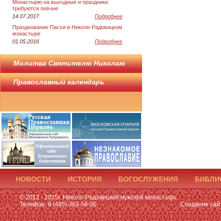
Монастырю на выходные и праздники
требуются певчие
14.07.2017
Подробнее
Празднование Пасхи в Николо-Радовицком
монастыре
01.05.2016
Подробнее
Молитва Святителю Николаю
Православный календарь
НОВОСТИ
ИСТОРИЯ
БОГОСЛУЖЕНИЯ
БИБЛИ
© 2012 - 2015г. Николо-Радовицкий мужской монастырь.
Телефон: 8 (495) 363-58-00.
Создание сай